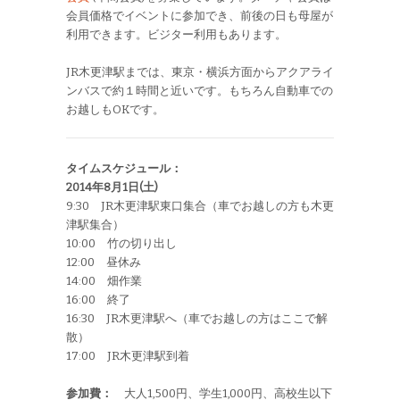
会員価格でイベントに参加でき、前後の日も母屋が
利用できます。ビジター利用もあります。
JR木更津駅までは、東京・横浜方面からアクアライ
ンバスで約１時間と近いです。もちろん自動車での
お越しもOKです。
タイムスケジュール：
2014年8月1日(土)
9:30 JR木更津駅東口集合（車でお越しの方も木更
津駅集合）
10:00 竹の切り出し
12:00 昼休み
14:00 畑作業
16:00 終了
16:30 JR木更津駅へ（車でお越しの方はここで解
散）
17:00 JR木更津駅到着
参加費：
大人1,500円、学生1,000円、高校生以下