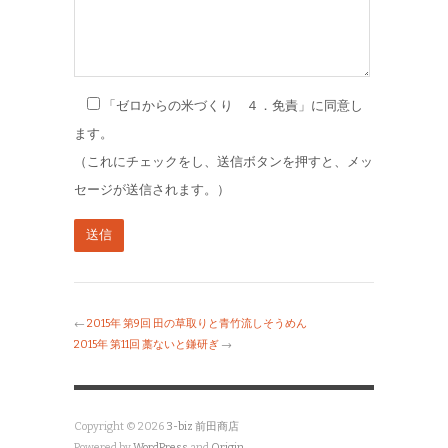
「ゼロからの米づくり ４．免責」に同意し
ます。
（これにチェックをし、送信ボタンを押すと、メッ
セージが送信されます。）
←
2015年 第9回 田の草取りと青竹流しそうめん
2015年 第11回 藁ないと鎌研ぎ
→
Copyright © 2026
3-biz 前田商店
Powered by
WordPress
and
Origin