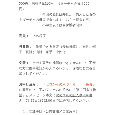
500円、未就学児は0円 （ダーチャ会員は500
円）
・今回の昼食は外食か、購入したもの
をダーチャの母屋で食べます。お弁当持参も可。
・小学生以下は要保護者同伴。
定員：
15名程度
持参物：
作業できる服装（長袖推奨）、雨具、帽
子、長靴か山靴、軍手、虫除け
免責：
ケガや事故の補償はできませんので、不安
な方は携帯電話から入れるレジャー保険などに各自
加入してください。
お申し込み：
「
ゼロからの米づくり ４．免責
」
に同意の上、下のフォームの題名に「
第10回参加希
望
」とメッセージ本文に
次の３点の記入事項を書
き、7月31日(金) 12:00までに送信
してください。
１．交通手段（公共交通／自家用車）