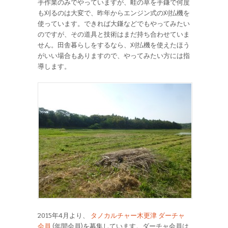
手作業のみでやっていますが、畦の草を手鎌で何度
も刈るのは大変で、昨年からエンジン式の刈払機を
使っています。できれば大鎌などでもやってみたい
のですが、その道具と技術はまだ持ち合わせていま
せん。田舎暮らしをするなら、刈払機を使えたほう
がいい場合もありますので、やってみたい方には指
導します。
2015年4月より、
タノカルチャー木更津 ダーチャ
会員
(年間会員)を募集しています。ダーチャ会員は